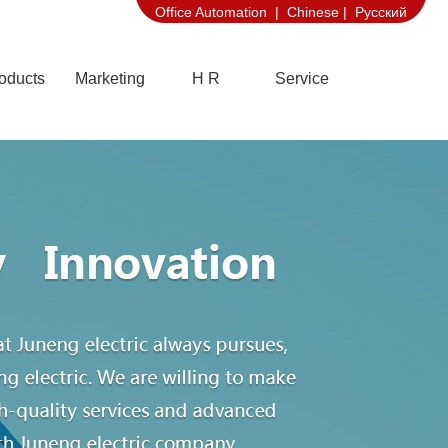
Office Automation |
Chinese |
Русский
oducts
Marketing
H R
Service