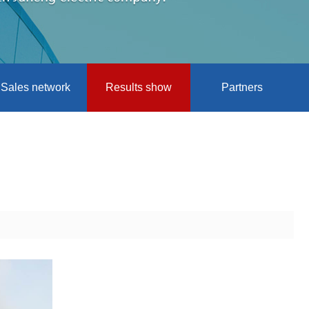
Sales network
Results show
Partners